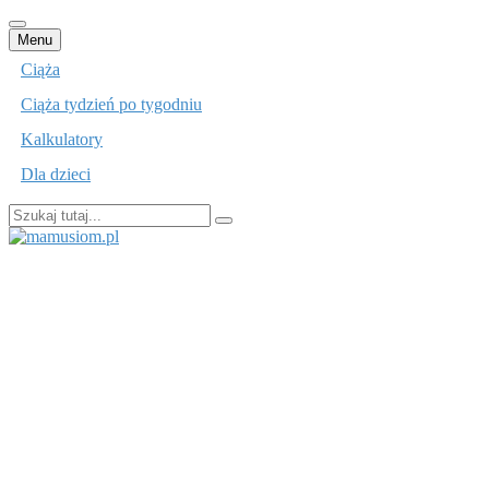
Przejdź
Menu
do
Ciąża
treści
Ciąża tydzień po tygodniu
Kalkulatory
Dla dzieci
Szukaj:
mamusiom.pl