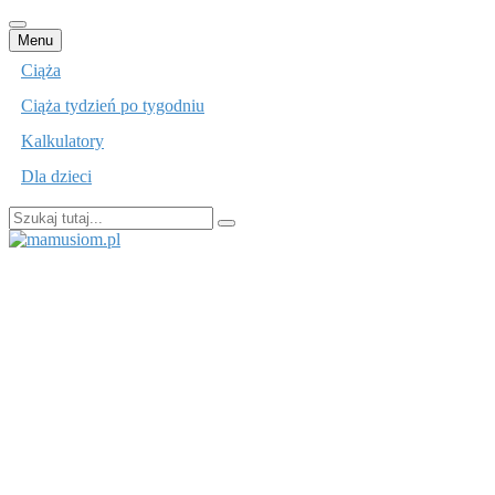
Przejdź
Menu
do
Ciąża
treści
Ciąża tydzień po tygodniu
Kalkulatory
Dla dzieci
Szukaj:
mamusiom.pl