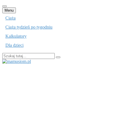
Przejdź
Menu
do
Ciąża
treści
Ciąża tydzień po tygodniu
Kalkulatory
Dla dzieci
Szukaj:
mamusiom.pl