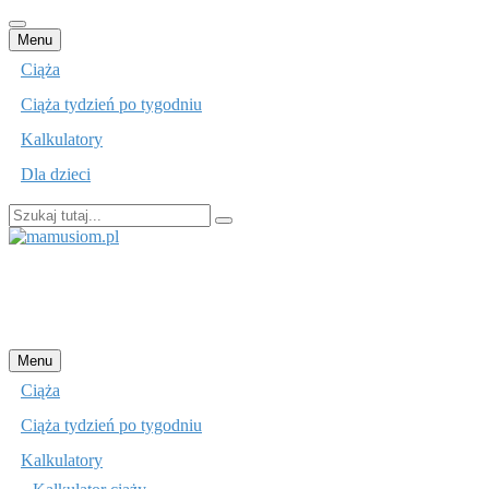
Przejdź
Menu
do
Ciąża
treści
Ciąża tydzień po tygodniu
Kalkulatory
Dla dzieci
Szukaj:
mamusiom.pl
Przejdź
Menu
do
Ciąża
treści
Ciąża tydzień po tygodniu
Kalkulatory