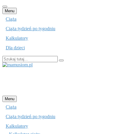
Przejdź
Menu
do
Ciąża
treści
Ciąża tydzień po tygodniu
Kalkulatory
Dla dzieci
Szukaj:
mamusiom.pl
Przejdź
Menu
do
Ciąża
treści
Ciąża tydzień po tygodniu
Kalkulatory