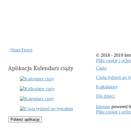
3
Share
Tweet
© 2018 - 2019 Ir
Pliki cookie i oc
Aplikacja Kalendarz ciąży
Ciąża
Ciąża tydzień po t
Kalkulatory
Dla dzieci
Islemag
powered 
Pliki cookie i oc
Pobierz aplikację