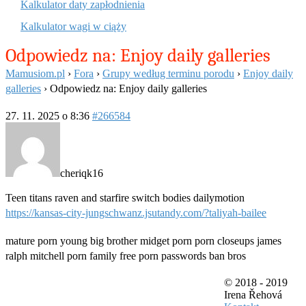
Kalkulator daty zapłodnienia
Kalkulator wagi w ciąży
Odpowiedz na: Enjoy daily galleries
Mamusiom.pl
›
Fora
›
Grupy według terminu porodu
›
Enjoy daily
galleries
›
Odpowiedz na: Enjoy daily galleries
27. 11. 2025 o 8:36
#266584
cheriqk16
Teen titans raven and starfire switch bodies dailymotion
https://kansas-city-jungschwanz.jsutandy.com/?taliyah-bailee
mature porn young big brother midget porn porn closeups james
ralph mitchell porn family free porn passwords ban bros
© 2018 - 2019
Irena Řehová