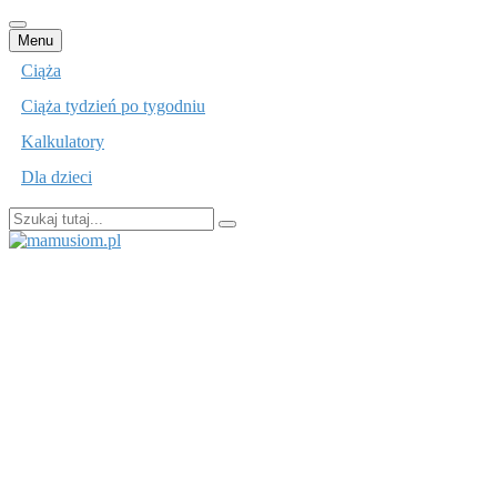
Przejdź
Menu
do
Ciąża
treści
Ciąża tydzień po tygodniu
Kalkulatory
Dla dzieci
Szukaj:
mamusiom.pl