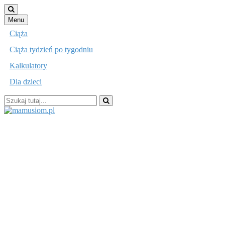
Przejdź
Menu
do
Ciąża
treści
Ciąża tydzień po tygodniu
Kalkulatory
Dla dzieci
Szukaj:
mamusiom.pl