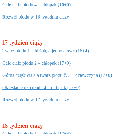
Całe ciało płodu 4 – chłopak (16+0)
Rozwój płodu w 16 tygodniu ciąży
17 tydzień ciąży
Twarz płodu 1 – bliźnięta jednojajowe (16+4)
Całe ciało płodu 2 – chłopak (17+0)
Górna część ciała a twarz płodu č. 3 – dziewczyna (17+0)
Określanie płci płodu 4 – chłopak (17+0)
Rozwój płodu w 17 tygodniu ciąży
18 tydzień ciąży
Całe ciało płodu 1 – chłopak (17+4)