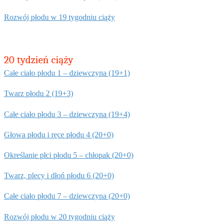
Rozwój płodu w 19 tygodniu ciąży
20 tydzień ciąży
Całe ciało płodu 1 – dziewczyna (19+1)
T
warz płodu
2 (19+3)
Całe ciało płodu 3 – dziewczyna (19+4)
G
łowa płodu i ręce płodu
4 (20+0)
O
kreślanie płci płodu
5 – chłopak (20+0)
Twarz, plecy i dłoń płodu 6 (20+0)
Całe ciało płodu 7 – dziewczyna (20+0)
Rozwój płodu w 20 tygodniu ciąży