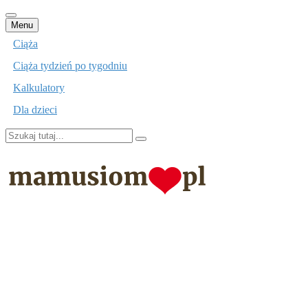
Przejdź
Menu
do
Ciąża
treści
Ciąża tydzień po tygodniu
Kalkulatory
Dla dzieci
Szukaj:
mamusiom.pl