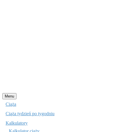
Przejdź
Menu
do
Ciąża
treści
Ciąża tydzień po tygodniu
Kalkulatory
Kalkulator ciąży