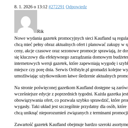
8. 1. 2026 o 13:12
#272291
Odpowiedz
Rik
Nowe wydania gazetek promocyjnych sieci Kaufland są regular
chcą mieć pełny obraz aktualnych ofert i planować zakupy w s
ceny, akcje czasowe oraz sezonowe promocje sprawiają, że dost
się kluczowy dla efektywnego zarządzania domowym budżetem
internetowych wersji gazetek, które zapewniają wygodę i szybk
miejsce czy porę dnia. Serwis Orifstyle.pl gromadzi kolejne w
umożliwiając użytkownikom łatwe śledzenie aktualnych prom
Na stronie poświęconej gazetkom Kaufland dostępne są zarów
wcześniejsze edycje z poprzednich tygodni. Każda gazetka je
obowiązywania ofert, co pozwala szybko sprawdzić, które prom
wygasły. Taki układ jest szczególnie przydatny dla osób, któr
chcą uniknąć nieporozumień związanych z terminami promocji
Zawartość gazetek Kaufland obejmuje bardzo szeroki asortym