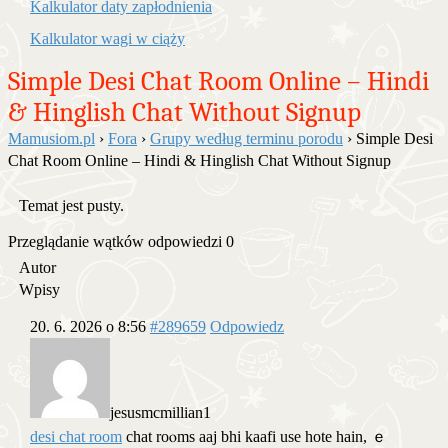
Kalkulator daty zapłodnienia
Kalkulator wagi w ciąży
Simple Desi Chat Room Online – Hindi
& Hinglish Chat Without Signup
Mamusiom.pl
›
Fora
›
Grupy według terminu porodu
›
Simple Desi
Chat Room Online – Hindi & Hinglish Chat Without Signup
Temat jest pusty.
Przeglądanie wątków odpowiedzi 0
Autor
Wpisy
20. 6. 2026 o 8:56
#289659
Odpowiedz
jesusmcmillian1
desi chat room
chat roⲟms aaj bhi kaafi usе hote hain, ｅ