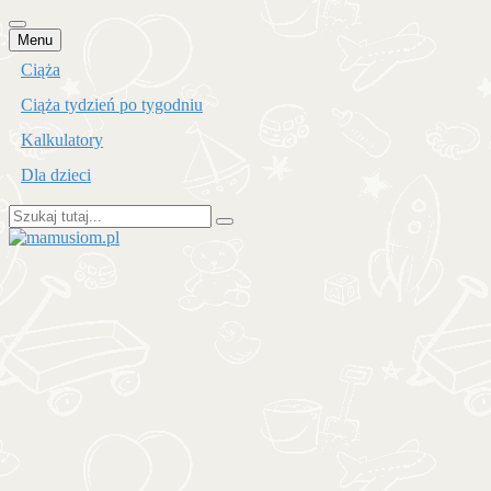
Przejdź
Menu
do
Ciąża
treści
Ciąża tydzień po tygodniu
Kalkulatory
Dla dzieci
Szukaj:
mamusiom.pl