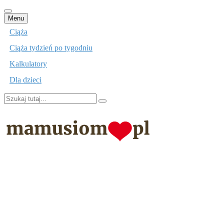
Przejdź
Menu
do
Ciąża
treści
Ciąża tydzień po tygodniu
Kalkulatory
Dla dzieci
Szukaj:
mamusiom.pl