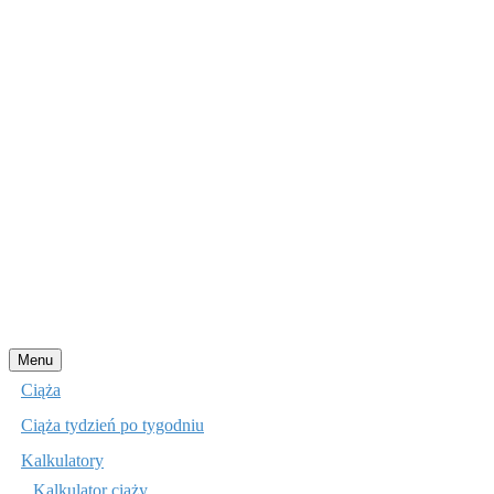
Przejdź
Menu
do
Ciąża
treści
Ciąża tydzień po tygodniu
Kalkulatory
Kalkulator ciąży