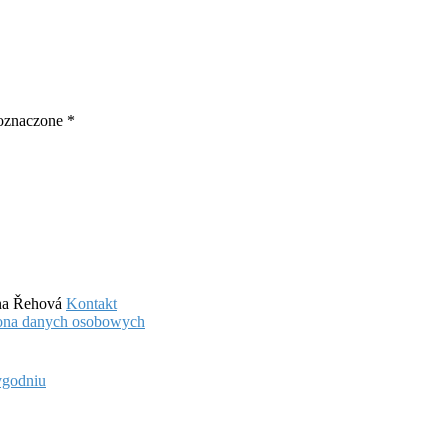
oznaczone
*
ena Řehová
Kontakt
hrona danych osobowych
ygodniu